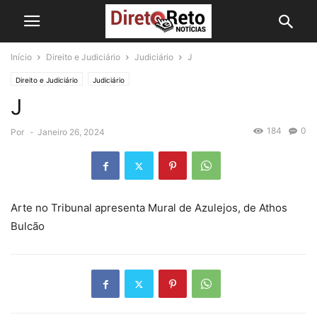
Início
Direito e Judiciário
Judiciário
J
Direito e Judiciário
Judiciário
J
184
0
Por
-
Janeiro 26, 2024
Arte no Tribunal apresenta Mural de Azulejos, de Athos
Bulcão