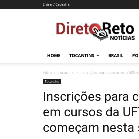
Entrar / Cadastrar
Direto
e
Reto
HOME
TOCANTINS
BRASIL
PO
Início
Tocantins
Inscrições para concorrer a 688 v
Tocantins
Inscrições para 
em cursos da UF
começam nesta s