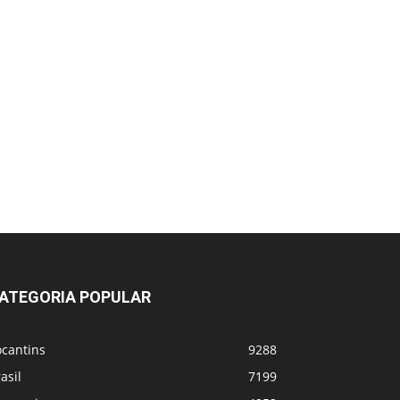
ATEGORIA POPULAR
ocantins
9288
asil
7199