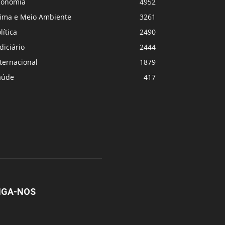
conomia
4952
lima e Meio Ambiente
3261
lítica
2490
diciário
2444
ternacional
1879
aúde
417
IGA-NOS