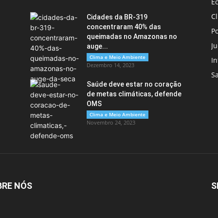
E
C
Cidades da BR-319
concentraram 40% das
Po
queimadas no Amazonas no
Ju
auge...
Clima e Meio Ambiente
In
Dezembro 14, 2023
S
Saúde deve estar no coração
de metas climáticas, defende
OMS
Clima e Meio Ambiente
Novembro 24, 2023
BRE NÓS
S