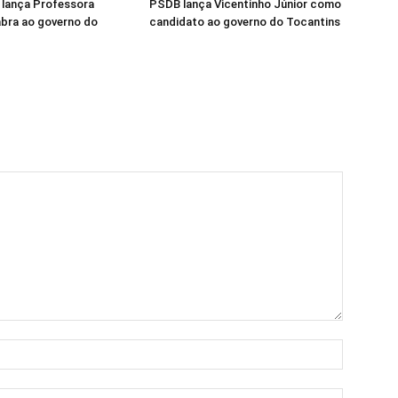
l lança Professora
PSDB lança Vicentinho Júnior como
abra ao governo do
candidato ao governo do Tocantins