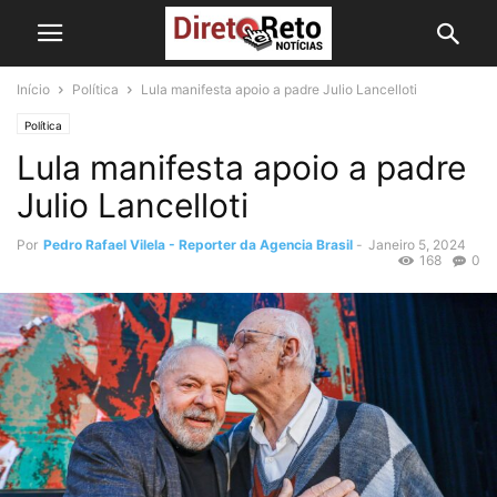
Início
Política
Lula manifesta apoio a padre Julio Lancelloti
Política
Lula manifesta apoio a padre
Julio Lancelloti
Por
Pedro Rafael Vilela - Reporter da Agencia Brasil
-
Janeiro 5, 2024
168
0