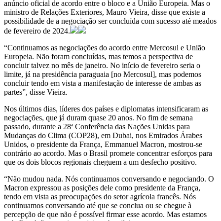
anúncio oficial de acordo entre o bloco e a União Europeia. Mas o
ministro de Relações Exteriores, Mauro Vieira, disse que existe a
possibilidade de a negociação ser concluída com sucesso até meados
de fevereiro de 2024.
“Continuamos as negociações do acordo entre Mercosul e União
Europeia. Não foram concluídas, mas temos a perspectiva de
concluir talvez no mês de janeiro. No início de fevereiro seria o
limite, já na presidência paraguaia [no Mercosul], mas podemos
concluir tendo em vista a manifestação de interesse de ambas as
partes”, disse Vieira.
Nos últimos dias, líderes dos países e diplomatas intensificaram as
negociações, que já duram quase 20 anos. No fim de semana
passado, durante a 28ª Conferência das Nações Unidas para
Mudanças do Clima (COP28), em Dubai, nos Emirados Árabes
Unidos, o presidente da França, Emmanuel Macron, mostrou-se
contrário ao acordo. Mas o Brasil promete concentrar esforços para
que os dois blocos regionais cheguem a um desfecho positivo.
“Não mudou nada. Nós continuamos conversando e negociando. O
Macron expressou as posições dele como presidente da França,
tendo em vista as preocupações do setor agrícola francês. Nós
continuamos conversando até que se conclua ou se chegue à
percepção de que não é possível firmar esse acordo. Mas estamos