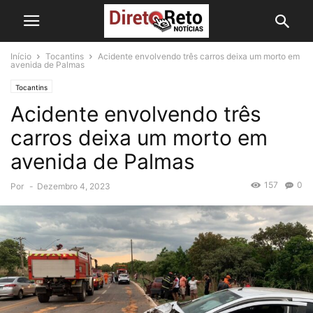
Início
Tocantins
Acidente envolvendo três carros deixa um morto em
avenida de Palmas
Tocantins
Acidente envolvendo três
carros deixa um morto em
avenida de Palmas
157
0
Por
-
Dezembro 4, 2023