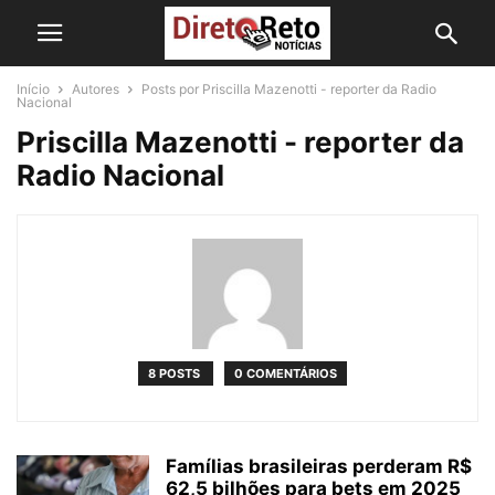
Início
Autores
Posts por Priscilla Mazenotti - reporter da Radio
Nacional
Priscilla Mazenotti - reporter da
Radio Nacional
8 POSTS
0 COMENTÁRIOS
Famílias brasileiras perderam R$
62,5 bilhões para bets em 2025