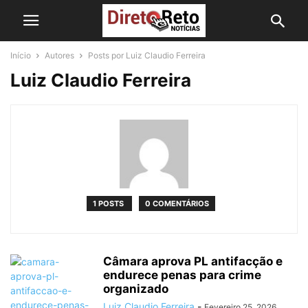
Início
Autores
Posts por Luiz Claudio Ferreira
Luiz Claudio Ferreira
1 POSTS
0 COMENTÁRIOS
Câmara aprova PL antifacção e
endurece penas para crime
organizado
Luiz Claudio Ferreira
-
Fevereiro 25, 2026