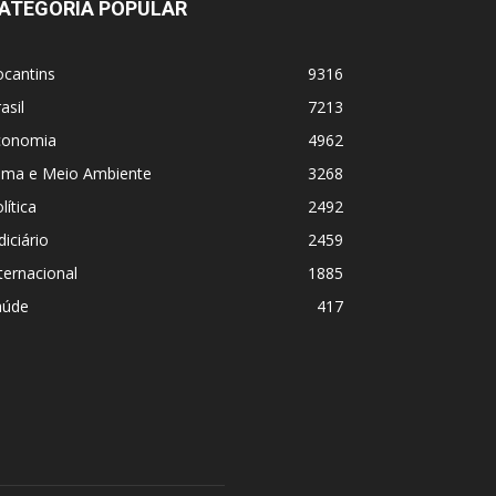
ATEGORIA POPULAR
ocantins
9316
asil
7213
conomia
4962
lima e Meio Ambiente
3268
lítica
2492
diciário
2459
ternacional
1885
aúde
417