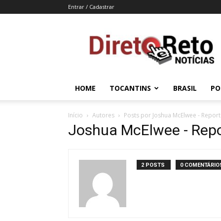
Entrar / Cadastrar
Direto
e
Reto
HOME
TOCANTINS
BRASIL
PO
Início
Autores
Posts por Joshua McElwee - Report
Joshua McElwee - Repo
2 POSTS
0 COMENTÁRIO