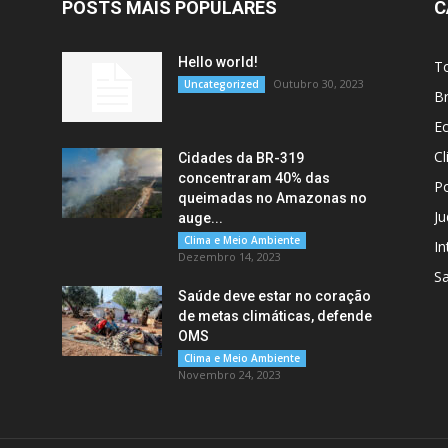
POSTS MAIS POPULARES
C
Hello world!
T
Outubro 30, 2023
Uncategorized
Br
E
C
Cidades da BR-319
concentraram 40% das
Po
queimadas no Amazonas no
Ju
auge...
Clima e Meio Ambiente
In
Dezembro 14, 2023
S
Saúde deve estar no coração
de metas climáticas, defende
OMS
Clima e Meio Ambiente
Novembro 24, 2023