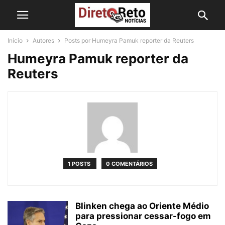
Início
Autores
Posts por Humeyra Pamuk reporter da Reuters
Humeyra Pamuk reporter da
Reuters
1 POSTS
0 COMENTÁRIOS
Blinken chega ao Oriente Médio
para pressionar cessar-fogo em