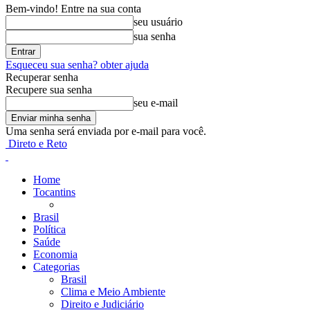
Bem-vindo! Entre na sua conta
seu usuário
sua senha
Esqueceu sua senha? obter ajuda
Recuperar senha
Recupere sua senha
seu e-mail
Uma senha será enviada por e-mail para você.
Direto e Reto
Home
Tocantins
Brasil
Política
Saúde
Economia
Categorias
Brasil
Clima e Meio Ambiente
Direito e Judiciário