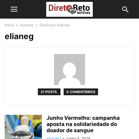
Início
Autores
Posts por elianeg
elianeg
21 POSTS
0 COMENTÁRIOS
Junho Vermelho: campanha
aposta na solidariedade do
doador de sangue
elianeg
-
Junho 5, 2025