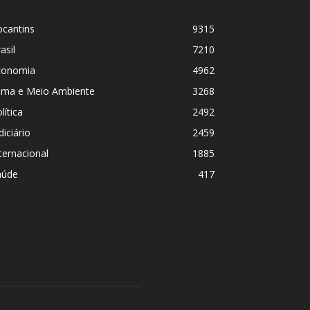
ocantins
9315
asil
7210
conomia
4962
lima e Meio Ambiente
3268
lítica
2492
diciário
2459
ternacional
1885
aúde
417