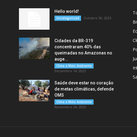
Hello world!
T
Outubro 30, 2023
Uncategorized
Br
E
C
Cidades da BR-319
concentraram 40% das
Po
queimadas no Amazonas no
Ju
auge...
Clima e Meio Ambiente
In
Dezembro 14, 2023
S
Saúde deve estar no coração
de metas climáticas, defende
OMS
Clima e Meio Ambiente
Novembro 24, 2023