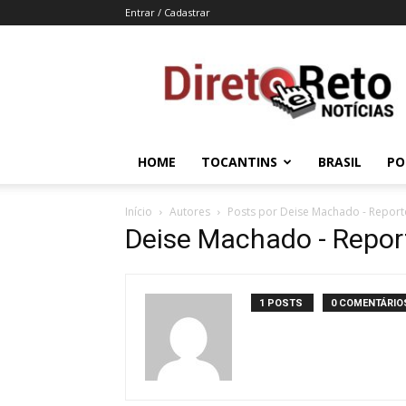
Entrar / Cadastrar
Direto
e
Reto
HOME
TOCANTINS
BRASIL
PO
Início
Autores
Posts por Deise Machado - Reporte
Deise Machado - Report
1 POSTS
0 COMENTÁRIO