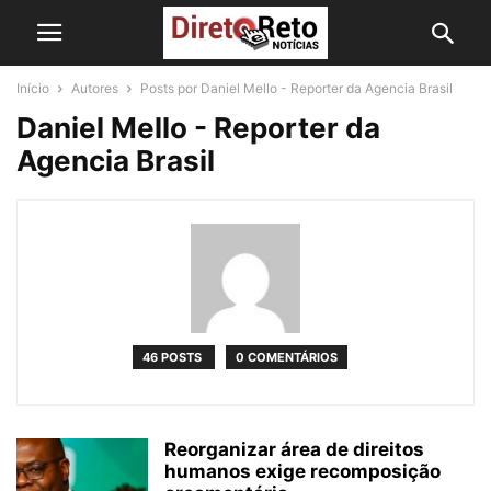
Início
Autores
Posts por Daniel Mello - Reporter da Agencia Brasil
Daniel Mello - Reporter da
Agencia Brasil
46 POSTS
0 COMENTÁRIOS
Reorganizar área de direitos
humanos exige recomposição