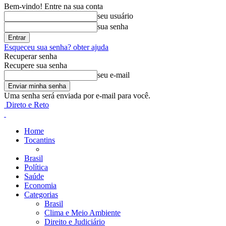
Bem-vindo! Entre na sua conta
seu usuário
sua senha
Esqueceu sua senha? obter ajuda
Recuperar senha
Recupere sua senha
seu e-mail
Uma senha será enviada por e-mail para você.
Direto e Reto
Home
Tocantins
Brasil
Política
Saúde
Economia
Categorias
Brasil
Clima e Meio Ambiente
Direito e Judiciário