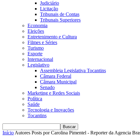
Judiciário
Licitação
Tribunais de Contas
Tribunais Superiores
Economia
Eleições
Entretenimento e Cultura
Filmes e Séries
Turismo
Esporte
Internacional
Legislativo
Assembleia Legislativa Tocantins
Câmara Federal
Câmara Municipal
Senado
Marketing e Redes Sociais
Política
Saúde
Tecnologia e Inovações
Tocantins
Início
Autores
Posts por Carolina Pimentel - Reporter da Agencia Bras