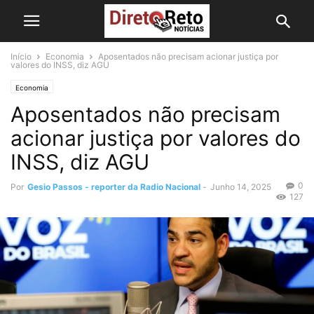
Início
Economia
Aposentados não precisam acionar justiça por
valores do INSS, diz AGU
Economia
Aposentados não precisam
acionar justiça por valores do
INSS, diz AGU
0
Por
Gesio Passos - reporter da Radio Nacional
-
Junho 14, 2025
127