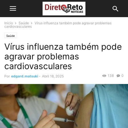
Início
Saúde
Vírus influenza também pode agravar problemas
cardiovasculares
Saúde
Vírus influenza também pode
agravar problemas
cardiovasculares
138
0
Por
edgard.matsuki
-
Abril 18, 2025