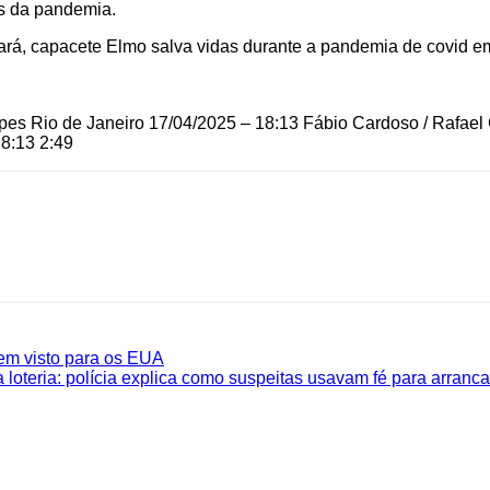
es da pandemia.
pes Rio de Janeiro
17/04/2025 – 18:13
Fábio Cardoso / Rafael 
18:13
2:49
 em visto para os EUA
loteria: polícia explica como suspeitas usavam fé para arranca