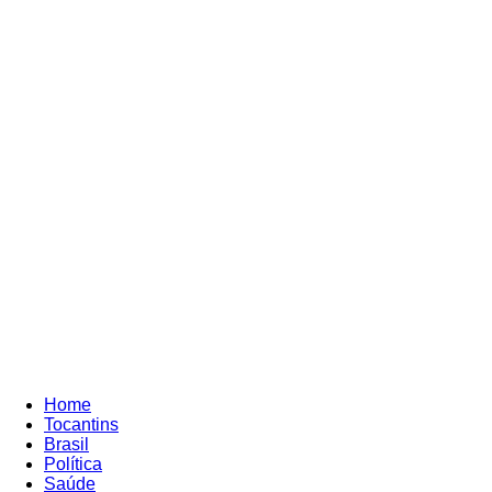
Direto
Entrar / Cadastrar
e
Reto
Home
Tocantins
Brasil
Política
Saúde