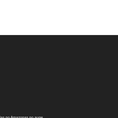
as no Amazonas no auge...