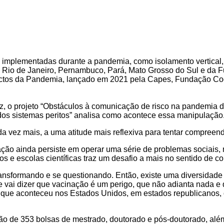
implementadas durante a pandemia, como isolamento vertical, 
e Rio de Janeiro, Pernambuco, Pará, Mato Grosso do Sul e da 
tos da Pandemia, lançado em 2021 pela Capes, Fundação Coo
 o projeto “Obstáculos à comunicação de risco na pandemia de
 dos sistemas peritos” analisa como acontece essa manipulação
a vez mais, a uma atitude mais reflexiva para tentar compreende
ão ainda persiste em operar uma série de problemas sociais, n
e escolas científicas traz um desafio a mais no sentido de c
transformando e se questionando. Então, existe uma diversidade i
ue vai dizer que vacinação é um perigo, que não adianta nada e
 o que aconteceu nos Estados Unidos, em estados republicanos
ão de 353 bolsas de mestrado, doutorado e pós-doutorado, além