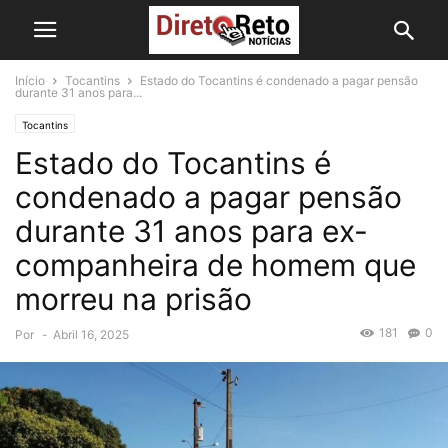
Início
Tocantins
Estado do Tocantins é condenado a pagar pensão
durante 31 anos para...
Tocantins
Estado do Tocantins é
condenado a pagar pensão
durante 31 anos para ex-
companheira de homem que
morreu na prisão
181
0
Por
-
Abril 16, 2025