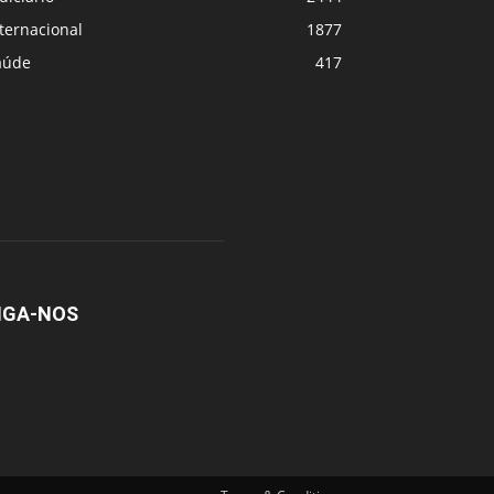
ternacional
1877
aúde
417
IGA-NOS