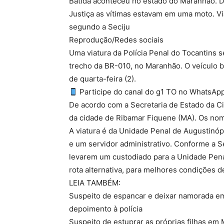
Batida aconteceu no estado do Maranhão. D
Justiça as vítimas estavam em uma moto. Vi
segundo a Seciju
Reprodução/Redes sociais
Uma viatura da Polícia Penal do Tocantins
trecho da BR-010, no Maranhão. O veículo 
de quarta-feira (2).
Participe do canal do g1 TO no WhatsApp 
De acordo com a Secretaria de Estado da Ci
da cidade de Ribamar Fiquene (MA). Os no
A viatura é da Unidade Penal de Augustinópo
e um servidor administrativo. Conforme a S
levarem um custodiado para a Unidade Pen
rota alternativa, para melhores condições d
LEIA TAMBÉM:
Suspeito de espancar e deixar namorada em
depoimento à polícia
Suspeito de estuprar as próprias filhas em