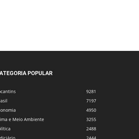
ATEGORIA POPULAR
ocantins
9281
asil
7197
conomia
4950
lima e Meio Ambiente
3255
lítica
2488
diciário
2444