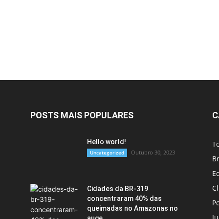
POSTS MAIS POPULARES
C
Hello world!
T
Outubro 30, 2023
Uncategorized
Br
E
C
Cidades da BR-319
concentraram 40% das
Po
queimadas no Amazonas no
Ju
auge...