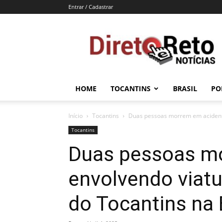
Entrar / Cadastrar
Direto
e
Reto
HOME
TOCANTINS
BRASIL
PO
Início
Tocantins
Duas pessoas morrem em acidente 
Tocantins
Duas pessoas m
envolvendo viatu
do Tocantins na