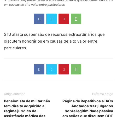
STJ afasta suspensão de recursos extraordinários que discutem honorários
em causas de alto valor entre particulares
STJ afasta suspensão de recursos extraordinários que
discutem honorários em causas de alto valor entre
particulares
Artigo anterior
Próximo artigo
Pensionista de militar não
Página de Repetitivos e IACs
tem direito adquirido a
Anotados traz julgados
regime jurídico de
sobre legitimidade passiva
assistência médica das
em ações que discutem CDE