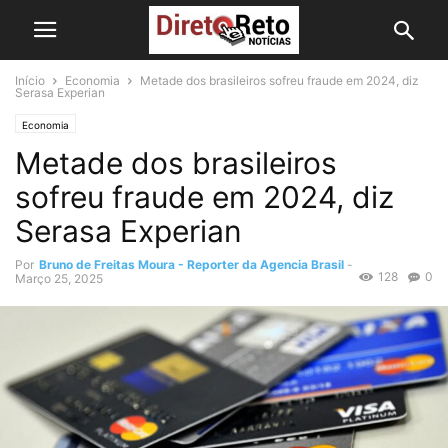
Início
Economia
Metade dos brasileiros sofreu fraude em 2024, diz
Serasa Experian
Economia
Metade dos brasileiros
sofreu fraude em 2024, diz
Serasa Experian
Por
Bruno de Freitas Moura - Reporter da Agencia Brasil
-
128
0
Março 25, 2025