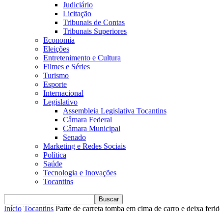
Judiciário
Licitação
Tribunais de Contas
Tribunais Superiores
Economia
Eleições
Entretenimento e Cultura
Filmes e Séries
Turismo
Esporte
Internacional
Legislativo
Assembleia Legislativa Tocantins
Câmara Federal
Câmara Municipal
Senado
Marketing e Redes Sociais
Política
Saúde
Tecnologia e Inovações
Tocantins
Início
Tocantins
Parte de carreta tomba em cima de carro e deixa ferid