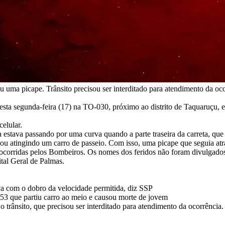
 uma picape. Trânsito precisou ser interditado para atendimento da o
esta segunda-feira (17) na TO-030, próximo ao distrito de Taquaruçu, 
elular.
stava passando por uma curva quando a parte traseira da carreta, que 
mbou atingindo um carro de passeio. Com isso, uma picape que seguia a
am socorridas pelos Bombeiros. Os nomes dos feridos não foram divulga
ital Geral de Palmas.
va com o dobro da velocidade permitida, diz SSP
53 que partiu carro ao meio e causou morte de jovem
 o trânsito, que precisou ser interditado para atendimento da ocorrênc