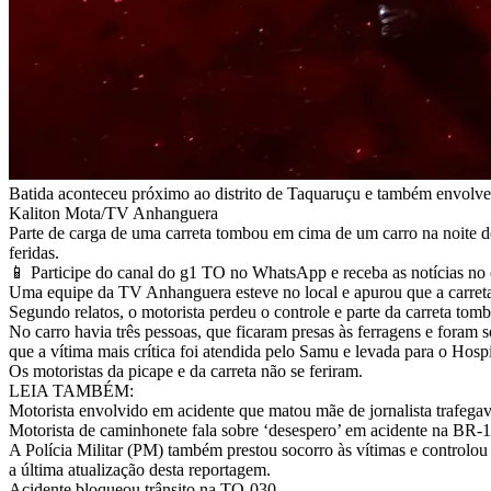
Batida aconteceu próximo ao distrito de Taquaruçu e também envolveu
Kaliton Mota/TV Anhanguera
Parte de carga de uma carreta tombou em cima de um carro na noite d
feridas.
📱 Participe do canal do g1 TO no WhatsApp e receba as notícias no c
Uma equipe da TV Anhanguera esteve no local e apurou que a carreta e
Segundo relatos, o motorista perdeu o controle e parte da carreta to
No carro havia três pessoas, que ficaram presas às ferragens e for
que a vítima mais crítica foi atendida pelo Samu e levada para o Hosp
Os motoristas da picape e da carreta não se feriram.
LEIA TAMBÉM:
Motorista envolvido em acidente que matou mãe de jornalista trafega
Motorista de caminhonete fala sobre ‘desespero’ em acidente na BR-1
A Polícia Militar (PM) também prestou socorro às vítimas e controlou
a última atualização desta reportagem.
Acidente bloqueou trânsito na TO-030