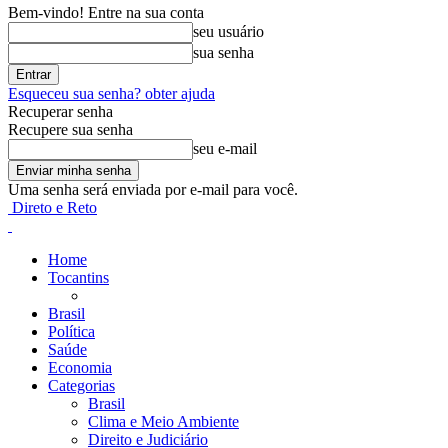
Bem-vindo! Entre na sua conta
seu usuário
sua senha
Esqueceu sua senha? obter ajuda
Recuperar senha
Recupere sua senha
seu e-mail
Uma senha será enviada por e-mail para você.
Direto e Reto
Home
Tocantins
Brasil
Política
Saúde
Economia
Categorias
Brasil
Clima e Meio Ambiente
Direito e Judiciário