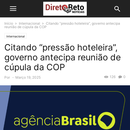
Início
Internacional
Citando “pressão hoteleira”, governo antecipa
reunião de cúpula da COP
Internacional
Citando “pressão hoteleira”,
governo antecipa reunião de
cúpula da COP
126
0
Por
-
Março 19, 2025