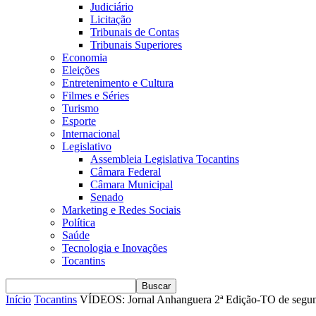
Judiciário
Licitação
Tribunais de Contas
Tribunais Superiores
Economia
Eleições
Entretenimento e Cultura
Filmes e Séries
Turismo
Esporte
Internacional
Legislativo
Assembleia Legislativa Tocantins
Câmara Federal
Câmara Municipal
Senado
Marketing e Redes Sociais
Política
Saúde
Tecnologia e Inovações
Tocantins
Início
Tocantins
VÍDEOS: Jornal Anhanguera 2ª Edição-TO de segunda