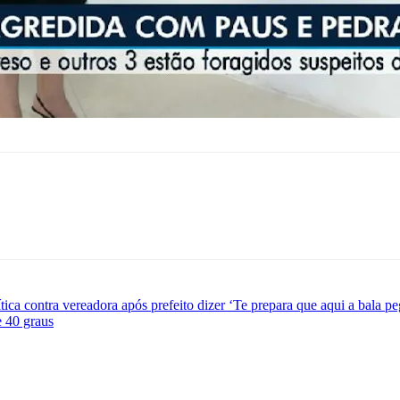
ítica contra vereadora após prefeito dizer ‘Te prepara que aqui a bala pe
e 40 graus