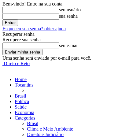
Bem-vindo! Entre na sua conta
seu usuário
sua senha
Esqueceu sua senha? obter ajuda
Recuperar senha
Recupere sua senha
seu e-mail
Uma senha será enviada por e-mail para você.
Direto e Reto
Home
Tocantins
Brasil
Política
Saúde
Economia
Categorias
Brasil
Clima e Meio Ambiente
Direito e Judiciário