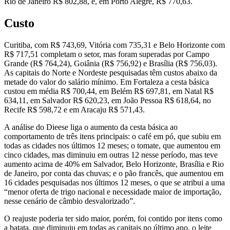
Rio de Janeiro R$ 802,88, e, em Porto Alegre, R$ 770,63.
Custo
Curitiba, com R$ 743,69, Vitória com 735,31 e Belo Horizonte com
R$ 717,51 completam o setor, mas foram superadas por Campo
Grande (R$ 764,24), Goiânia (R$ 756,92) e Brasília (R$ 756,03).
As capitais do Norte e Nordeste pesquisadas têm custos abaixo da
metade do valor do salário mínimo. Em Fortaleza a cesta básica
custou em média R$ 700,44, em Belém R$ 697,81, em Natal R$
634,11, em Salvador R$ 620,23, em João Pessoa R$ 618,64, no
Recife R$ 598,72 e em Aracaju R$ 571,43.
A análise do Dieese liga o aumento da cesta básica ao
comportamento de três itens principais: o café em pó, que subiu em
todas as cidades nos últimos 12 meses; o tomate, que aumentou em
cinco cidades, mas diminuiu em outras 12 nesse período, mas teve
aumento acima de 40% em Salvador, Belo Horizonte, Brasília e Rio
de Janeiro, por conta das chuvas; e o pão francês, que aumentou em
16 cidades pesquisadas nos últimos 12 meses, o que se atribui a uma
“menor oferta de trigo nacional e necessidade maior de importação,
nesse cenário de câmbio desvalorizado”.
O reajuste poderia ter sido maior, porém, foi contido por itens como
a batata, que diminuiu em todas as capitais no último ano, o leite