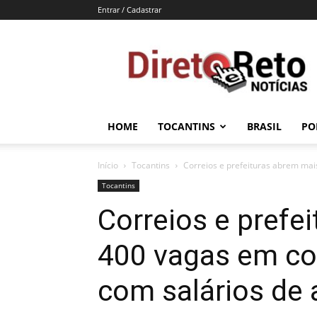
Entrar / Cadastrar
Direto
e
Reto
HOME
TOCANTINS
BRASIL
PO
Início
Tocantins
Correios e prefeituras abrem mai
Tocantins
Correios e prefe
400 vagas em co
com salários de a