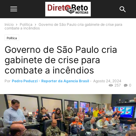
Início
Política
Governo de São Paulo cria gabinete de crise para
combate a incêndios
Política
Governo de São Paulo cria
gabinete de crise para
combate a incêndios
Por
Pedro Peduzzi - Reporter da Agencia Brasil
-
Agosto 24, 2024
257
0