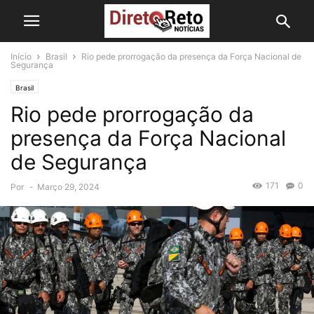
Início
Brasil
Rio pede prorrogação da presença da Força Nacional de
Segurança
Brasil
Rio pede prorrogação da
presença da Força Nacional
de Segurança
171
0
Por
-
Março 29, 2024