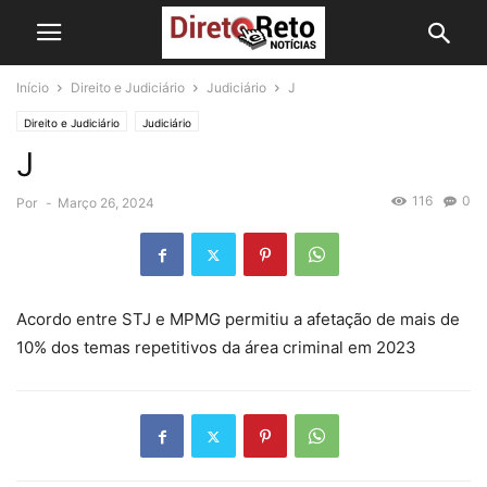
Início
Direito e Judiciário
Judiciário
J
Direito e Judiciário
Judiciário
J
116
0
Por
-
Março 26, 2024
Acordo entre STJ e MPMG permitiu a afetação de mais de
10% dos temas repetitivos da área criminal em 2023