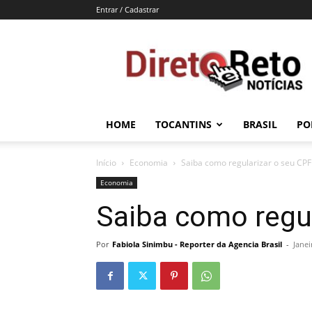
Entrar / Cadastrar
Direto
e
Reto
HOME
TOCANTINS
BRASIL
PO
Início
Economia
Saiba como regularizar o seu CPF
Economia
Saiba como regul
Por
Fabiola Sinimbu - Reporter da Agencia Brasil
-
Janei