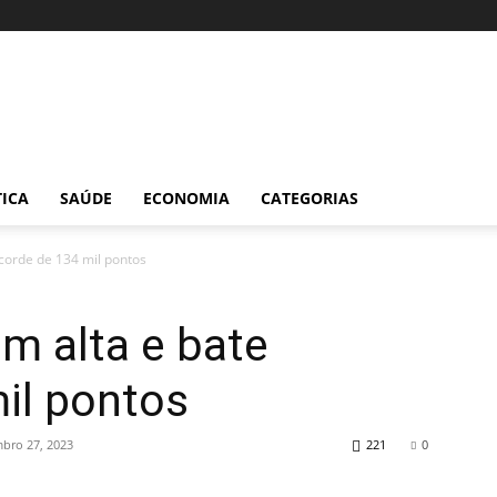
TICA
SAÚDE
ECONOMIA
CATEGORIAS
corde de 134 mil pontos
m alta e bate
il pontos
bro 27, 2023
221
0