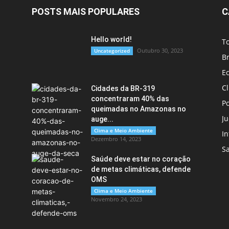
POSTS MAIS POPULARES
C
Hello world!
T
Outubro 30, 2023
Uncategorized
Br
E
C
Cidades da BR-319
concentraram 40% das
Po
queimadas no Amazonas no
Ju
auge...
Clima e Meio Ambiente
In
Dezembro 14, 2023
S
Saúde deve estar no coração
de metas climáticas, defende
OMS
Clima e Meio Ambiente
Novembro 24, 2023