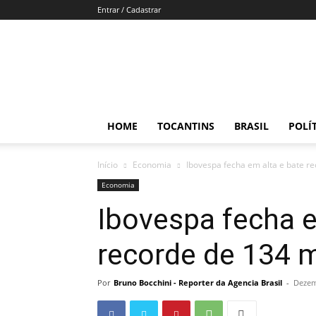
Entrar / Cadastrar
Direto
e
Reto
HOME
TOCANTINS
BRASIL
POLÍ
Início
Economia
Ibovespa fecha em alta e bate re
Economia
Ibovespa fecha e
recorde de 134 m
Por
Bruno Bocchini - Reporter da Agencia Brasil
-
Dezem