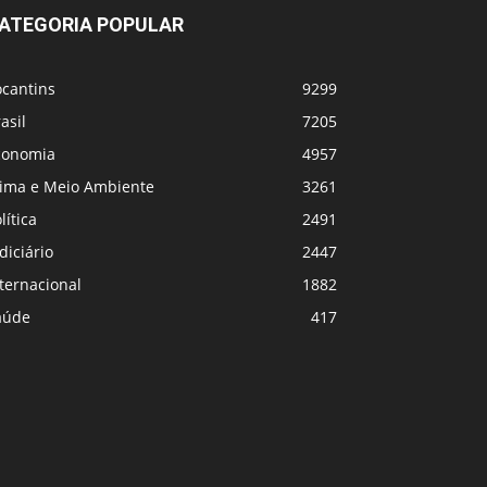
ATEGORIA POPULAR
ocantins
9299
asil
7205
conomia
4957
lima e Meio Ambiente
3261
lítica
2491
diciário
2447
ternacional
1882
aúde
417