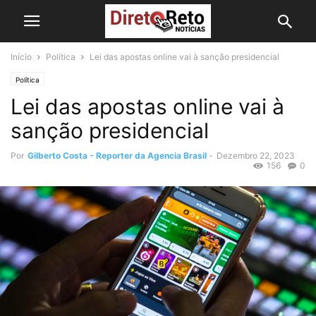
Início
Política
Lei das apostas online vai à sanção presidencial
Política
Lei das apostas online vai à
sanção presidencial
Por
Gilberto Costa - Reporter da Agencia Brasil
-
Dezembro 22, 2023
156
0