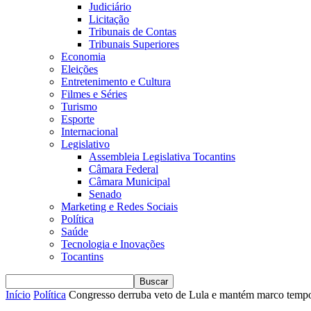
Judiciário
Licitação
Tribunais de Contas
Tribunais Superiores
Economia
Eleições
Entretenimento e Cultura
Filmes e Séries
Turismo
Esporte
Internacional
Legislativo
Assembleia Legislativa Tocantins
Câmara Federal
Câmara Municipal
Senado
Marketing e Redes Sociais
Política
Saúde
Tecnologia e Inovações
Tocantins
Início
Política
Congresso derruba veto de Lula e mantém marco tempo