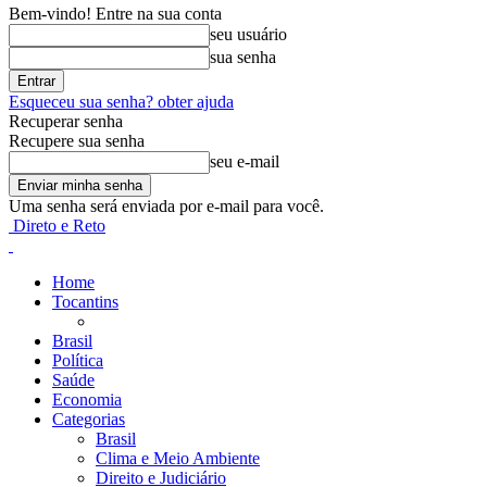
Bem-vindo! Entre na sua conta
seu usuário
sua senha
Esqueceu sua senha? obter ajuda
Recuperar senha
Recupere sua senha
seu e-mail
Uma senha será enviada por e-mail para você.
Direto e Reto
Home
Tocantins
Brasil
Política
Saúde
Economia
Categorias
Brasil
Clima e Meio Ambiente
Direito e Judiciário