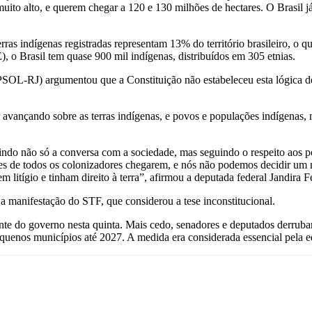
 muito alto, e querem chegar a 120 e 130 milhões de hectares. O Brasil 
as indígenas registradas representam 13% do território brasileiro, o 
E), o Brasil tem quase 900 mil indígenas, distribuídos em 305 etnias.
PSOL-RJ) argumentou que a Constituição não estabeleceu esta lógica de
 avançando sobre as terras indígenas, e povos e populações indígenas, m
ndo não só a conversa com a sociedade, mas seguindo o respeito aos povo
ntes de todos os colonizadores chegarem, e nós não podemos decidir um
 litígio e tinham direito à terra”, afirmou a deputada federal Jandira
 manifestação do STF, que considerou a tese inconstitucional.
te do governo nesta quinta. Mais cedo, senadores e deputados derrubara
uenos municípios até 2027. A medida era considerada essencial pela eq