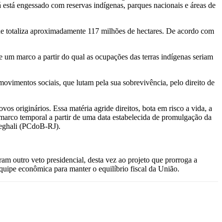
já está engessado com reservas indígenas, parques nacionais e áreas de
que totaliza aproximadamente 117 milhões de hectares. De acordo com
 um marco a partir do qual as ocupações das terras indígenas seriam
ovimentos sociais, que lutam pela sua sobrevivência, pelo direito de
s originários. Essa matéria agride direitos, bota em risco a vida, a
 marco temporal a partir de uma data estabelecida de promulgação da
 Feghali (PCdoB-RJ).
m outro veto presidencial, desta vez ao projeto que prorroga a
uipe econômica para manter o equilíbrio fiscal da União.