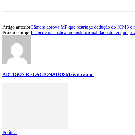
Artigo anterior
Câmara aprova MP que restringe dedução do ICMS e r
Próximo artigo
PT pede na Justiça inconstitucionalidade de lei que pri
ARTIGOS RELACIONADOS
Mais do autor
Política