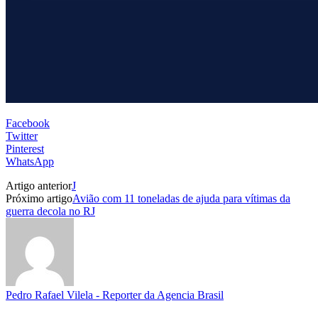
Facebook
Twitter
Pinterest
WhatsApp
Artigo anterior
J
Próximo artigo
Avião com 11 toneladas de ajuda para vítimas da
guerra decola no RJ
Pedro Rafael Vilela - Reporter da Agencia Brasil