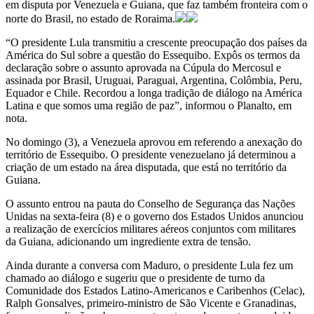
em disputa por Venezuela e Guiana, que faz também fronteira com o
norte do Brasil, no estado de Roraima.
“O presidente Lula transmitiu a crescente preocupação dos países da
América do Sul sobre a questão do Essequibo. Expôs os termos da
declaração sobre o assunto aprovada na Cúpula do Mercosul e
assinada por Brasil, Uruguai, Paraguai, Argentina, Colômbia, Peru,
Equador e Chile. Recordou a longa tradição de diálogo na América
Latina e que somos uma região de paz”, informou o Planalto, em
nota.
No domingo (3), a Venezuela aprovou em referendo a anexação do
território de Essequibo. O presidente venezuelano já determinou a
criação de um estado na área disputada, que está no território da
Guiana.
O assunto entrou na pauta do Conselho de Segurança das Nações
Unidas na sexta-feira (8) e o governo dos Estados Unidos anunciou
a realização de exercícios militares aéreos conjuntos com militares
da Guiana, adicionando um ingrediente extra de tensão.
Ainda durante a conversa com Maduro, o presidente Lula fez um
chamado ao diálogo e sugeriu que o presidente de turno da
Comunidade dos Estados Latino-Americanos e Caribenhos (Celac),
Ralph Gonsalves, primeiro-ministro de São Vicente e Granadinas,