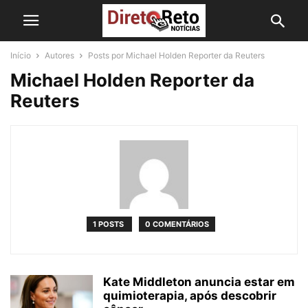
Início
Autores
Posts por Michael Holden Reporter da Reuters
Michael Holden Reporter da
Reuters
1 POSTS
0 COMENTÁRIOS
Kate Middleton anuncia estar em
quimioterapia, após descobrir