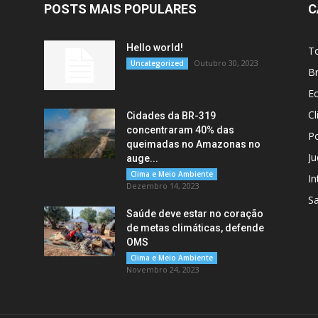
POSTS MAIS POPULARES
C
Hello world!
T
Outubro 30, 2023
Uncategorized
Br
E
C
Cidades da BR-319
concentraram 40% das
Po
queimadas no Amazonas no
Ju
auge...
Clima e Meio Ambiente
In
Dezembro 14, 2023
S
Saúde deve estar no coração
de metas climáticas, defende
OMS
Clima e Meio Ambiente
Novembro 24, 2023