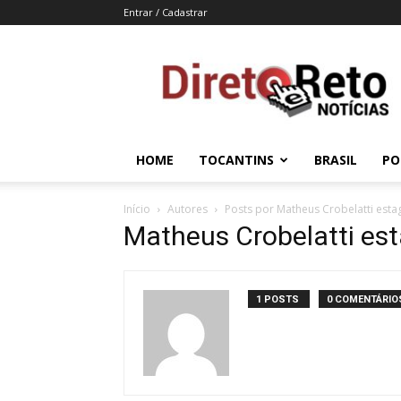
Entrar / Cadastrar
Direto
e
Reto
HOME
TOCANTINS
BRASIL
PO
Início
Autores
Posts por Matheus Crobelatti estag
Matheus Crobelatti est
1 POSTS
0 COMENTÁRIO