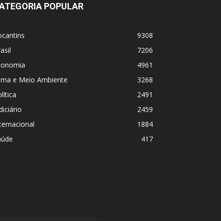
ATEGORIA POPULAR
ocantins
9308
asil
7206
conomia
4961
lima e Meio Ambiente
3268
lítica
2491
diciário
2459
ternacional
1884
aúde
417