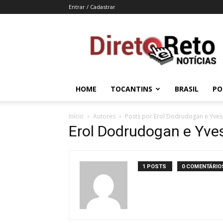
Entrar / Cadastrar
Direto
e
Reto
HOME
TOCANTINS
BRASIL
PO
Início
Autores
Posts por Erol Dodrudogan e Yve
Erol Dodrudogan e Yv
1 POSTS
0 COMENTÁRIO