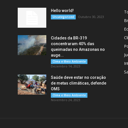
Hello world!
T
Outubro 30, 2023
Uncategorized
Br
E
C
Cidades da BR-319
concentraram 40% das
Po
queimadas no Amazonas no
Ju
auge...
Clima e Meio Ambiente
In
Dezembro 14, 2023
S
Saúde deve estar no coração
de metas climáticas, defende
OMS
Clima e Meio Ambiente
Novembro 24, 2023