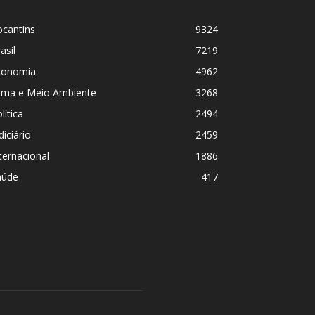
ocantins
9324
asil
7219
conomia
4962
lima e Meio Ambiente
3268
lítica
2494
diciário
2459
ternacional
1886
aúde
417