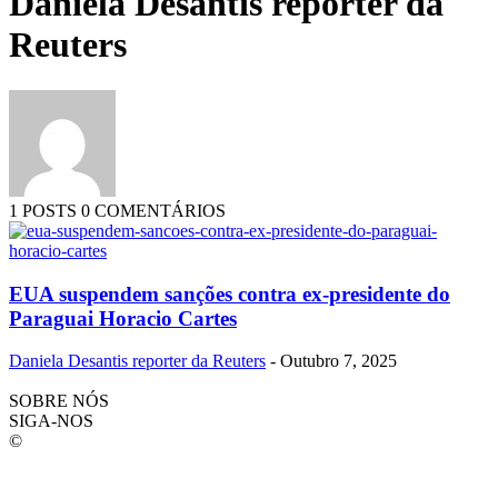
Daniela Desantis reporter da
Reuters
1 POSTS
0 COMENTÁRIOS
EUA suspendem sanções contra ex-presidente do
Paraguai Horacio Cartes
Daniela Desantis reporter da Reuters
-
Outubro 7, 2025
SOBRE NÓS
SIGA-NOS
©