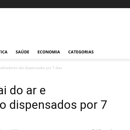
TICA
SAÚDE
ECONOMIA
CATEGORIAS
abalhadores são dispensados por 7 dias
i do ar e
ão dispensados por 7