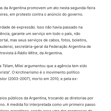
as da Argentina promovem um ato nesta segunda-feira
ires, em protesto contra o anúncio do governo.
berdade de expressão. Isso não havia passado na
ência, garante um serviço em todo o país, não
rtal, mas seus serviços de cabos, fotos, boletins,
Gaudensi, secretária-geral da Federação Argentina de
trevista à
Rádio Mitre
, da Argentina.
 a
Télam
, Milei argumentou que a agência tem sido
rista”. O kirchnerismo é o movimento político
stor (2003-2007), morto em 2010, e pela ex-
eios públicos da Argentina, trocando as diretorias por
o. A medida foi interpretada como um primeiro passo
úblicos argentinos, sendo essa uma das promessas de