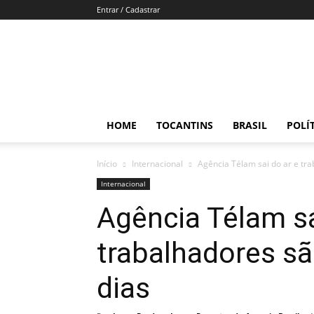
Entrar / Cadastrar
Direto
e
Reto
HOME
TOCANTINS
BRASIL
POLÍ
Início
Internacional
Agência Télam sai do ar e tr
Internacional
Agência Télam sa
trabalhadores s
dias