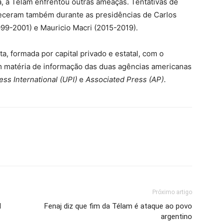
, a Télam enfrentou outras ameaças. Tentativas de
ceram também durante as presidências de Carlos
99-2001) e Mauricio Macri (2015-2019).
, formada por capital privado e estatal, com o
em matéria de informação das duas agências americanas
ess International (UPI)
e
Associated Press (AP)
.
Próximo artigo
l
Fenaj diz que fim da Télam é ataque ao povo
argentino