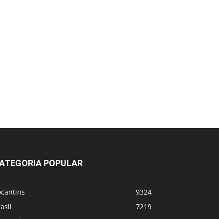
ATEGORIA POPULAR
ocantins
9324
asil
7219