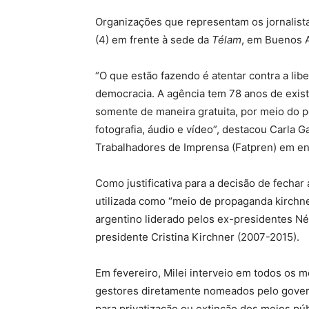
Organizações que representam os jornalist
(4) em frente à sede da
Télam
, em Buenos A
“O que estão fazendo é atentar contra a li
democracia. A agência tem 78 anos de exist
somente de maneira gratuita, por meio do po
fotografia, áudio e vídeo”, destacou Carla 
Trabalhadores de Imprensa (Fatpren) em en
Como justificativa para a decisão de fechar
utilizada como “meio de propaganda kirchne
argentino liderado pelos ex-presidentes Né
presidente Cristina Kirchner (2007-2015).
Em fevereiro, Milei interveio em todos os m
gestores diretamente nomeados pelo govern
para privatização ou extinção dos meios p