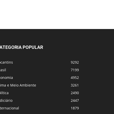
ATEGORIA POPULAR
ocantins
9292
asil
7199
conomia
4952
lima e Meio Ambiente
3261
lítica
2490
diciário
2447
ternacional
1879