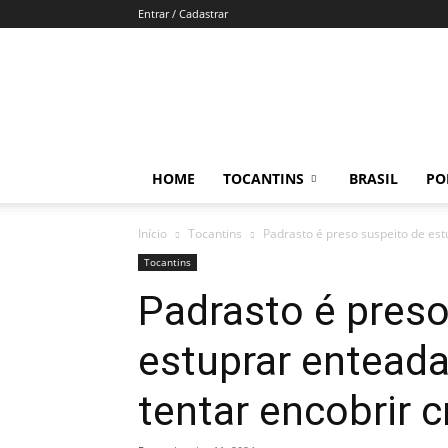
Entrar / Cadastrar
Direto
e
Reto
HOME
TOCANTINS
BRASIL
PO
Início
Tocantins
Padrasto é preso suspeito de est
Tocantins
Padrasto é preso
estuprar enteada
tentar encobrir c