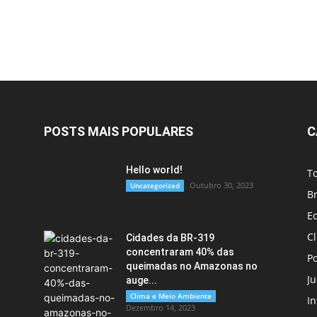
POSTS MAIS POPULARES
C
Hello world!
T
Outubro 30, 2023
Uncategorized
Br
E
C
Cidades da BR-319
concentraram 40% das
Po
queimadas no Amazonas no
Ju
auge...
Clima e Meio Ambiente
In
Dezembro 14, 2023