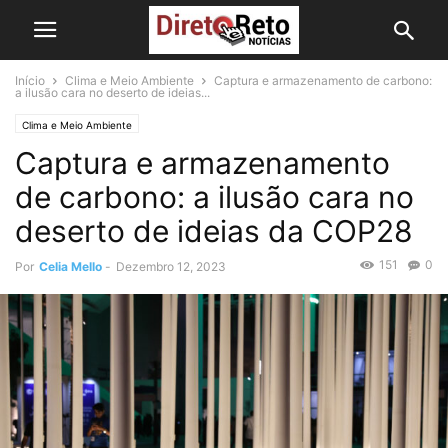
Início
Clima e Meio Ambiente
Captura e armazenamento de carbono:
a ilusão cara no deserto de ideias...
Clima e Meio Ambiente
Captura e armazenamento
de carbono: a ilusão cara no
deserto de ideias da COP28
151
0
Por
Celia Mello
-
Dezembro 12, 2023